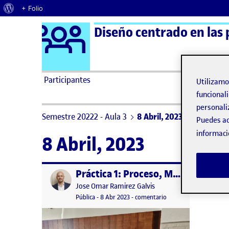
Acerca de WordPress
+ Folio
Logo Ágora
Diseño centrado en las 
Saltar al contenido
Participantes
Utilizam
funcionali
personali
Semestre 20222 - Aula 3
8 Abril, 2023
Puedes ac
informaci
8 Abril, 2023
Práctica 1: Proceso, Métodos y Espacio Personal
Publicado por
Publicado por
Jose Omar Ramirez Galvis
Visibilidad:
Fecha de publicación
12 abril, 2023 10:00 pm
en Práctica 1: Proceso
Pública
-
8 Abr 2023
-
comentario