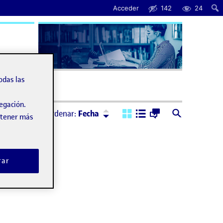
Acceder
142
24
uda
odas las
vegación.
Ordenar:
Descendente
Ordenar:
Fecha
obtener más
rar